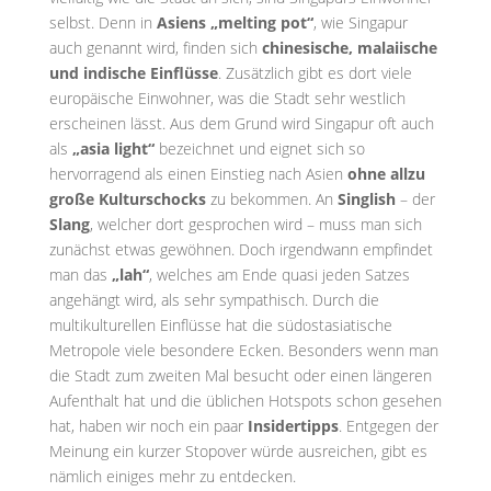
selbst.
Denn in
Asiens „melting pot“
, wie Singapur
auch genannt wird, finden sich
chinesische, malaiische
und indische Einflüsse
. Zusätzlich gibt es dort viele
europäische Einwohner, was die Stadt sehr westlich
erscheinen lässt. Aus dem Grund wird Singapur oft auch
als
„asia light“
bezeichnet und eignet sich so
hervorragend als einen Einstieg nach Asien
ohne allzu
große Kulturschocks
zu bekommen.
An
Singlish
– der
Slang
, welcher dort gesprochen wird – muss man sich
zunächst etwas gewöhnen. Doch irgendwann empfindet
man das
„lah“
, welches am Ende quasi jeden Satzes
angehängt wird, als sehr sympathisch.
Durch die
multikulturellen Einflüsse hat die südostasiatische
Metropole viele besondere Ecken. Besonders wenn man
die Stadt zum zweiten Mal besucht oder einen längeren
Aufenthalt hat und die üblichen Hotspots schon gesehen
hat, haben wir noch ein paar
Insidertipps
. Entgegen der
Meinung ein kurzer Stopover würde ausreichen, gibt es
nämlich einiges mehr zu entdecken.