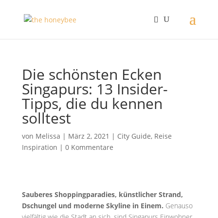
Die schönsten Ecken
Singapurs: 13 Insider-
Tipps, die du kennen
solltest
von
Melissa
|
März 2, 2021
|
City Guide
,
Reise
Inspiration
|
0 Kommentare
Sauberes Shoppingparadies, künstlicher Strand,
Dschungel und moderne Skyline in Einem.
Genauso
vielfältig wie die Stadt an sich, sind Singapurs Einwohner