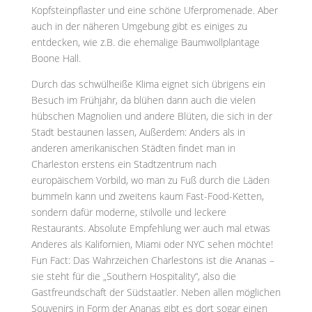
Kopfsteinpflaster und eine schöne Uferpromenade. Aber
auch in der näheren Umgebung gibt es einiges zu
entdecken, wie z.B. die ehemalige Baumwollplantage
Boone Hall.
Durch das schwülheiße Klima eignet sich übrigens ein
Besuch im Frühjahr, da blühen dann auch die vielen
hübschen Magnolien und andere Blüten, die sich in der
Stadt bestaunen lassen, Außerdem: Anders als in
anderen amerikanischen Städten findet man in
Charleston erstens ein Stadtzentrum nach
europäischem Vorbild, wo man zu Fuß durch die Läden
bummeln kann und zweitens kaum Fast-Food-Ketten,
sondern dafür moderne, stilvolle und leckere
Restaurants. Absolute Empfehlung wer auch mal etwas
Anderes als Kalifornien, Miami oder NYC sehen möchte!
Fun Fact: Das Wahrzeichen Charlestons ist die Ananas –
sie steht für die „Southern Hospitality“, also die
Gastfreundschaft der Südstaatler. Neben allen möglichen
Souvenirs in Form der Ananas gibt es dort sogar einen