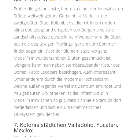
Andrés Gómez
Unsplash
Früher die gefährlichste, heute zu einer der innovativsten
Städte weltweit gekürt: Gemeint ist Medellín, der
zweitgrößten Stadt Kolumbiens, die mit ihrem milden
Klima überzeugt und umgeben von Bergen eine tolle
Landschaftskulisse darstellt. Kein Wunder wird die Stadt
auch die des „ewigen Frühlings“ genannt. Im Sommer
findet sogar ein „Fest der Blumen“ statt, wo ganz
Medellín in wunderschönen Blüten geschmückt ist.
Übrigens kann man neben atemberaubender Natur das
Domizil Pablo Escobars besichtigen. Auch interessant:
Unter anderem durch die moderne Hochseilbahn,
welche außenliegende Viertel ins Zentrum anbindet und
neu gebauten Bibliotheken ist die Infrastruktur in
Medellín inzwischen so gut, dass sich viele Startups dort
niederlassen und sich ein unternehmerisches
Ökosystem gebildet hat.
7. Kolonialstädtchen Valladolid, Yucatán,
Mexiko: