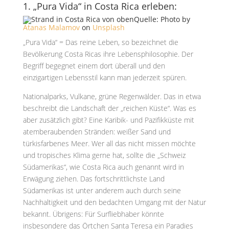
1. „Pura Vida“ in Costa Rica erleben:
Quelle: Photo by
Atanas Malamov
on
Unsplash
„Pura Vida“ = Das reine Leben, so bezeichnet die
Bevölkerung Costa Ricas ihre Lebensphilosophie. Der
Begriff begegnet einem dort überall und den
einzigartigen Lebensstil kann man jederzeit spüren.
Nationalparks, Vulkane, grüne Regenwälder. Das in etwa
beschreibt die Landschaft der „reichen Küste“. Was es
aber zusätzlich gibt? Eine Karibik- und Pazifikküste mit
atemberaubenden Stränden: weißer Sand und
türkisfarbenes Meer. Wer all das nicht missen möchte
und tropisches Klima gerne hat, sollte die „Schweiz
Südamerikas“, wie Costa Rica auch genannt wird in
Erwägung ziehen. Das fortschrittlichste Land
Südamerikas ist unter anderem auch durch seine
Nachhaltigkeit und den bedachten Umgang mit der Natur
bekannt. Übrigens: Für Surfliebhaber könnte
insbesondere das Örtchen Santa Teresa ein Paradies