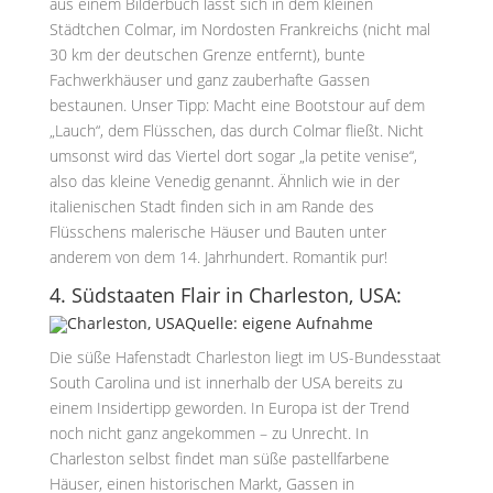
aus einem Bilderbuch lässt sich in dem kleinen
Städtchen Colmar, im Nordosten Frankreichs (nicht mal
30 km der deutschen Grenze entfernt), bunte
Fachwerkhäuser und ganz zauberhafte Gassen
bestaunen. Unser Tipp: Macht eine Bootstour auf dem
„Lauch“, dem Flüsschen, das durch Colmar fließt. Nicht
umsonst wird das Viertel dort sogar „la petite venise“,
also das kleine Venedig genannt. Ähnlich wie in der
italienischen Stadt finden sich in am Rande des
Flüsschens malerische Häuser und Bauten unter
anderem von dem 14. Jahrhundert. Romantik pur!
4. Südstaaten Flair in Charleston, USA:
Quelle: eigene Aufnahme
Die süße Hafenstadt Charleston liegt im US-Bundesstaat
South Carolina und ist innerhalb der USA bereits zu
einem Insidertipp geworden. In Europa ist der Trend
noch nicht ganz angekommen – zu Unrecht. In
Charleston selbst findet man süße pastellfarbene
Häuser, einen historischen Markt, Gassen in