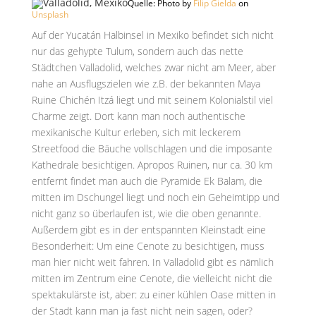
Quelle: Photo by
Filip Gielda
on
Unsplash
Auf der Yucatán Halbinsel in Mexiko befindet sich nicht
nur das gehypte Tulum, sondern auch das nette
Städtchen Valladolid, welches zwar nicht am Meer, aber
nahe an Ausflugszielen wie z.B. der bekannten Maya
Ruine Chichén Itzá liegt und mit seinem Kolonialstil viel
Charme zeigt. Dort kann man noch authentische
mexikanische Kultur erleben, sich mit leckerem
Streetfood die Bäuche vollschlagen und die imposante
Kathedrale besichtigen. Apropos Ruinen, nur ca. 30 km
entfernt findet man auch die Pyramide Ek Balam, die
mitten im Dschungel liegt und noch ein Geheimtipp und
nicht ganz so überlaufen ist, wie die oben genannte.
Außerdem gibt es in der entspannten Kleinstadt eine
Besonderheit: Um eine Cenote zu besichtigen, muss
man hier nicht weit fahren. In Valladolid gibt es nämlich
mitten im Zentrum eine Cenote, die vielleicht nicht die
spektakulärste ist, aber: zu einer kühlen Oase mitten in
der Stadt kann man ja fast nicht nein sagen, oder?