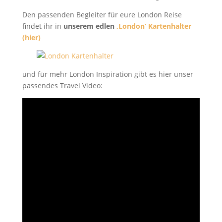
Den passenden Begleiter für eure London Reise
findet ihr in
unserem edlen
‚London‘ Kartenhalter
(hier)
und für mehr London Inspiration gibt es hier unser
passendes Travel Video: