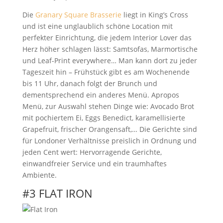
Die
Granary Square Brasserie
liegt in King’s Cross
und ist eine unglaublich schöne Location mit
perfekter Einrichtung, die jedem Interior Lover das
Herz höher schlagen lässt: Samtsofas, Marmortische
und Leaf-Print everywhere…
Man kann dort zu jeder
Tageszeit hin – Frühstück gibt es am Wochenende
bis 11 Uhr, danach folgt der Brunch und
dementsprechend ein anderes Menü. Apropos
Menü, zur Auswahl stehen Dinge wie:
Avocado Brot
mit pochiertem Ei, Eggs Benedict, k
aramellisierte
Grapefruit,
frischer Orangensaft,…
Die Gerichte sind
für Londoner Verhältnisse preislich in Ordnung und
jeden Cent
wert: Hervorragende Gerichte,
einwandfreier Service und ein traumhaftes
Ambiente.
#3 FLAT IRON